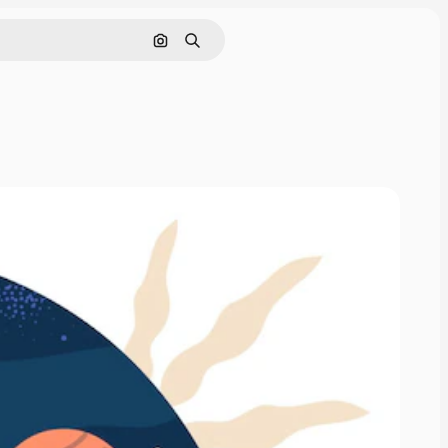
Поиск по изображению
Поиск