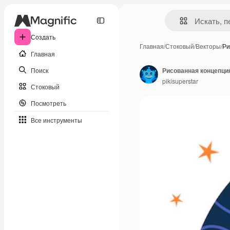
Создать
Главная
/
Стоковый
/
Векторы
/
Ри
Главная
Поиск
Рисованная концепци
pikisuperstar
Стоковый
Посмотреть
Все инструменты