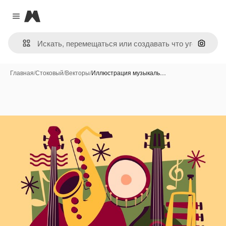
Magnific
Close menu
Поиск 
Главная
/
Стоковый
/
Векторы
/
Иллюстрация музыкаль…