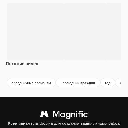
Похожие видео
Premium
Premium
Сгенерировано с помощью ИИ
Premium
Premium
праздничные элементы
новогодний праздник
год
celeb
Креативная платформа для создания ваших лучших работ.