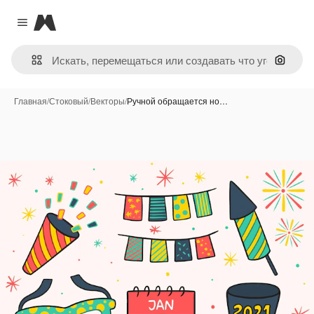
Magnific
Close menu
Поиск 
Главная
/
Стоковый
/
Векторы
/
Ручной обращается но…