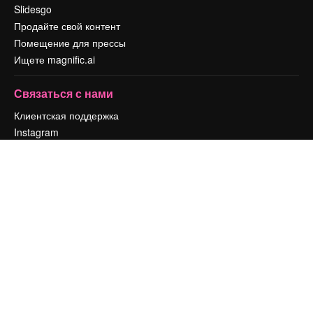
Slidesgo
Продайте свой контент
Помещение для прессы
Ищете magnific.ai
Связаться с нами
Клиентская поддержка
Instagram
YouTube
LinkedIn
TikTok
Discord
X
Reddit
Copyright © 2010-
2026
Freepik Company S.L.U.
Все права защищены
.