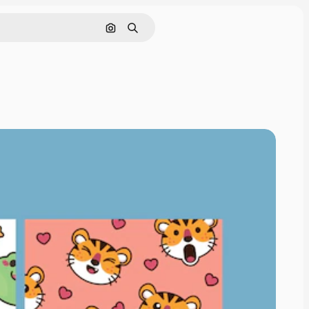
Поиск по изображению
Поиск