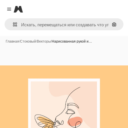
Magnific
Close menu
Поиск 
Главная
/
Стоковый
/
Векторы
/
Нарисованная рукой и…