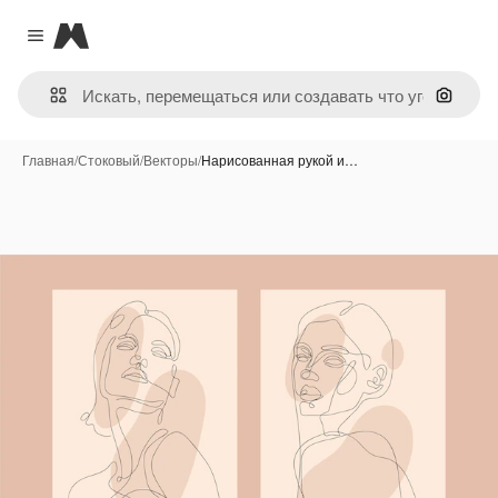
Magnific
Close menu
Поиск 
Главная
/
Стоковый
/
Векторы
/
Нарисованная рукой и…