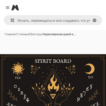
Magnific
Close menu
Поиск 
Главная
/
Стоковый
/
Векторы
/
Нарисованная рукой и…