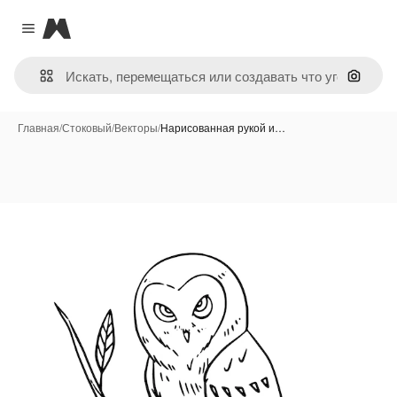
Magnific
Close menu
Поиск 
Главная
/
Стоковый
/
Векторы
/
Нарисованная рукой и…