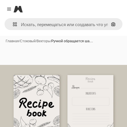
Magnific
Close menu
Поиск 
Главная
/
Стоковый
/
Векторы
/
Ручной обращается ша…