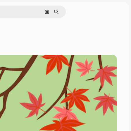
Поиск по изображению
Поиск