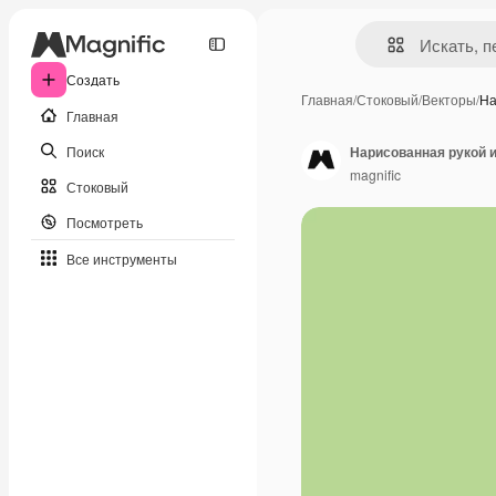
Создать
Главная
/
Стоковый
/
Векторы
/
На
Главная
Поиск
Нарисованная рукой 
magnific
Стоковый
Посмотреть
Все инструменты