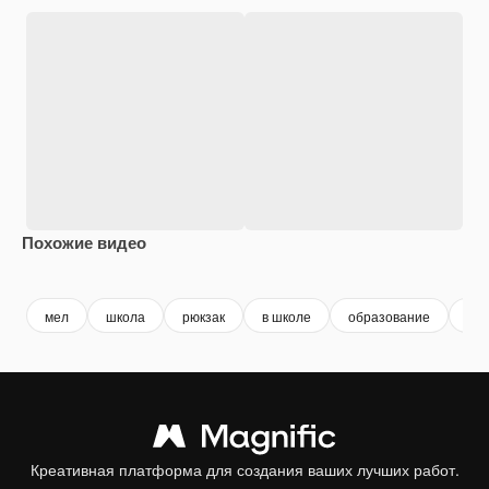
Похожие видео
Premium
Premium
Premium
Premium
Сгенериров
мел
школа
рюкзак
в школе
образование
учи
Креативная платформа для создания ваших лучших работ.