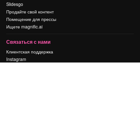
Slidesgo
Продайте свой контент
Помещение для прессы
Ищете magnific.ai
Связаться с нами
Клиентская поддержка
Instagram
YouTube
LinkedIn
TikTok
Discord
X
Reddit
Copyright © 2010-
2026
Freepik Company S.L.U.
Все права защищены
.