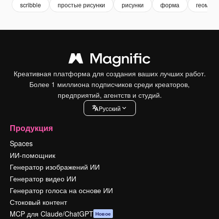
scribble
простые рисунки
рисунки
форма
геомет
Креативная платформа для создания ваших лучших работ.
Более 1 миллиона подписчиков среди креаторов,
предприятий, агентств и студий.
Pусский
Продукция
Spaces
ИИ-помощник
Генератор изображений ИИ
Генератор видео ИИ
Генератор голоса на основе ИИ
Стоковый контент
MCP для Claude/ChatGPT
Новое