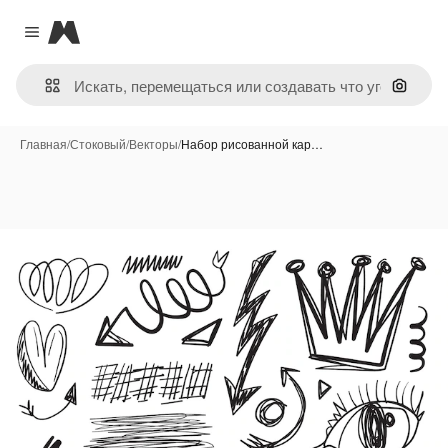
Magnific
Close menu
Поиск 
Главная
/
Стоковый
/
Векторы
/
Набор рисованной кар…