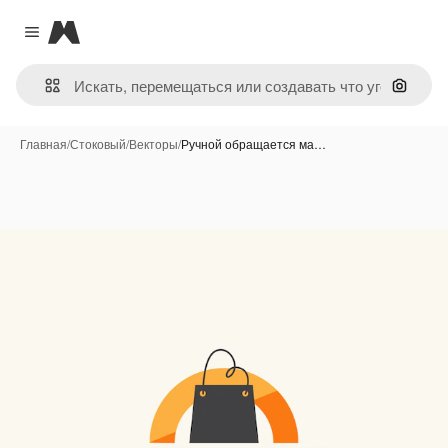
Magnific
Close menu
Поиск 
Главная
/
Стоковый
/
Векторы
/
Ручной обращается ма…