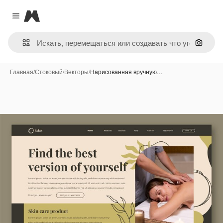
Magnific
Close menu
Поиск 
Главная
/
Стоковый
/
Векторы
/
Нарисованная вручную…