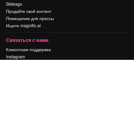
Slidesgo
Продайте свой контент
Помещение для прессы
Ищете magnific.ai
Связаться с нами
Клиентская поддержка
Instagram
YouTube
LinkedIn
TikTok
Discord
X
Reddit
Copyright © 2010-
2026
Freepik Company S.L.U.
Все права защищены
.