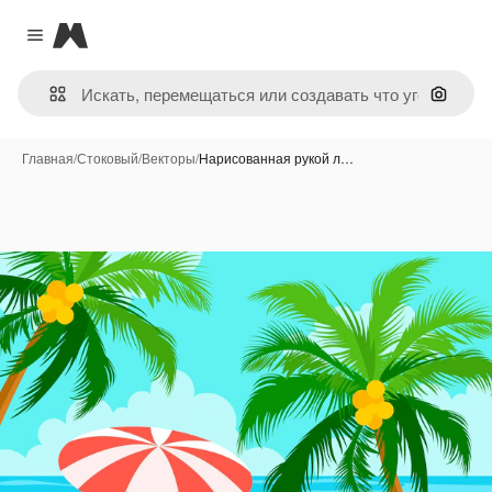
Magnific
Close menu
Поиск 
Главная
/
Стоковый
/
Векторы
/
Нарисованная рукой л…