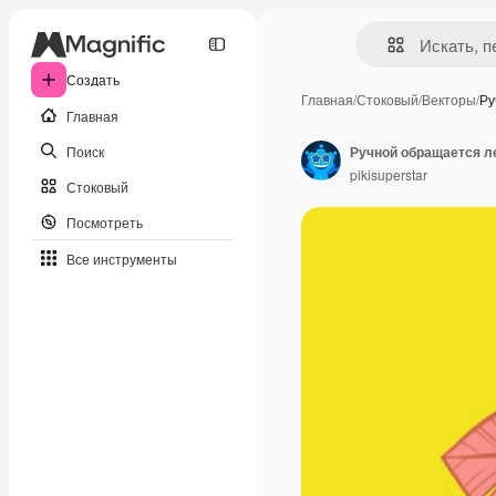
Создать
Главная
/
Стоковый
/
Векторы
/
Ру
Главная
Поиск
Ручной обращается 
pikisuperstar
Стоковый
Посмотреть
Все инструменты