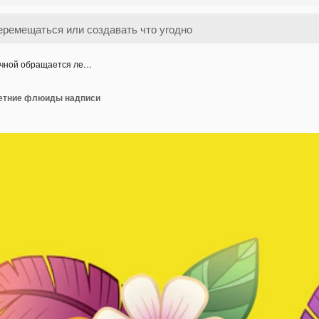
чной обращается ле…
летние флюиды надписи