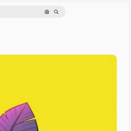
Поиск по изображению
Поиск