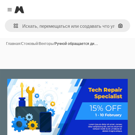
Magnific
Close menu
Поиск 
Главная
/
Стоковый
/
Векторы
/
Ручной обращается ди…