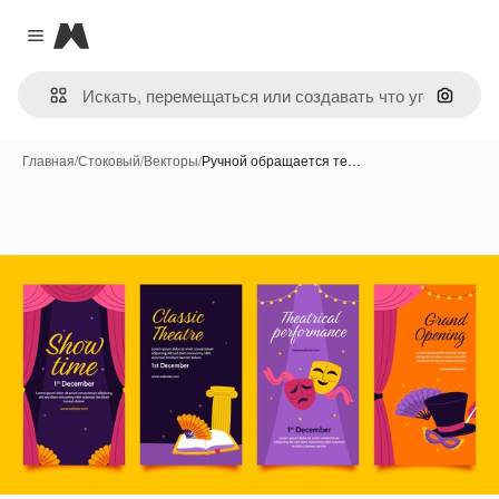
Magnific
Close menu
Поиск 
Главная
/
Стоковый
/
Векторы
/
Ручной обращается те…