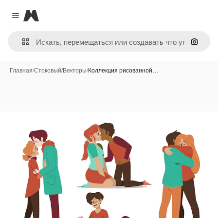
Magnific
Close menu
Поиск 
Главная
/
Стоковый
/
Векторы
/
Коллекция рисованной…