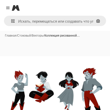
Magnific
Close menu
Поиск 
Главная
/
Стоковый
/
Векторы
/
Коллекция рисованной…