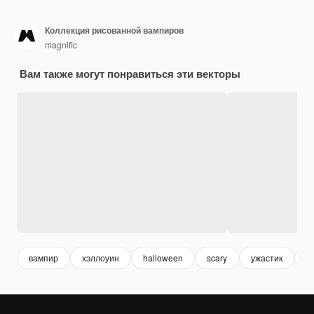
Коллекция рисованной вампиров
magnific
Вам также могут понравиться эти векторы
вампир
хэллоуин
halloween
scary
ужастик
с