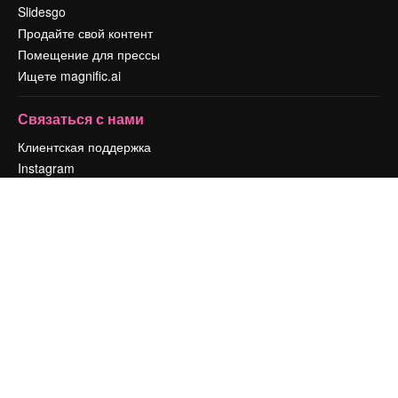
Slidesgo
Продайте свой контент
Помещение для прессы
Ищете magnific.ai
Связаться с нами
Клиентская поддержка
Instagram
YouTube
LinkedIn
TikTok
Discord
X
Reddit
Copyright © 2010-
2026
Freepik Company S.L.U.
Все права защищены
.