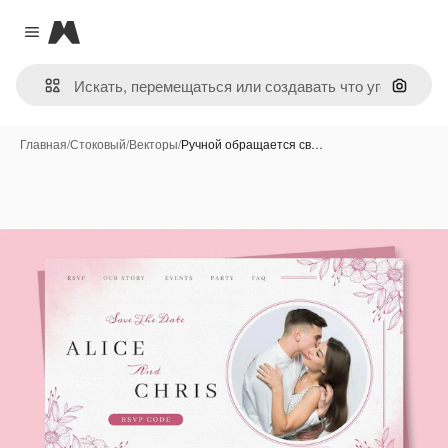
Magnific
Close menu
Поиск 
Главная
/
Стоковый
/
Векторы
/
Ручной обращается св…