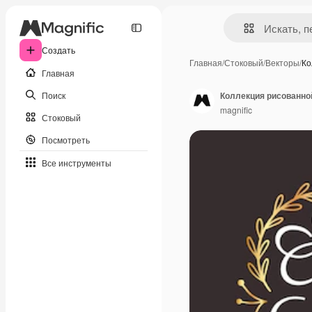
Создать
Главная
/
Стоковый
/
Векторы
/
Ко
Главная
Поиск
Коллекция рисованно
magnific
Стоковый
Посмотреть
Все инструменты