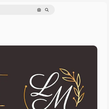
Поиск по изображению
Поиск