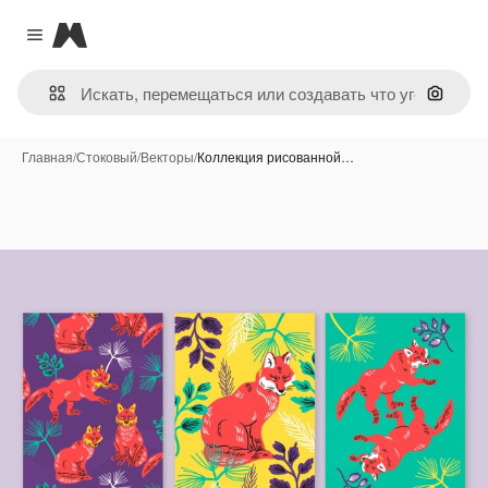
Magnific
Close menu
Поиск 
Главная
/
Стоковый
/
Векторы
/
Коллекция рисованной…