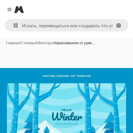
Magnific
Close menu
Поиск 
Главная
/
Стоковый
/
Векторы
/
Нарисованное от руки…