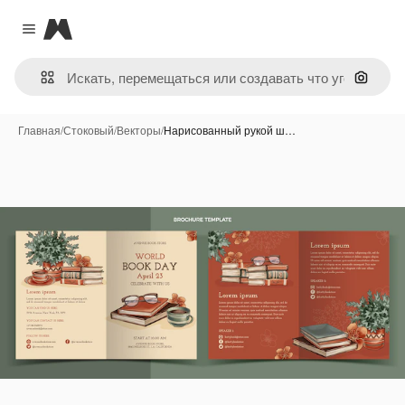
Magnific
Close menu
Поиск 
Главная
/
Стоковый
/
Векторы
/
Нарисованный рукой ш…