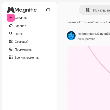
Создать
Главная
/
Стоковый
/
Векторы
/
На
Главная
Поиск
pikisuperstar
Стоковый
Посмотреть
Все инструменты