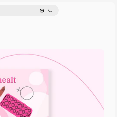
Поиск по изображению
Поиск