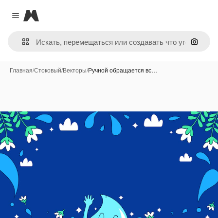
Magnific
Close menu
Поиск 
Главная
/
Стоковый
/
Векторы
/
Ручной обращается вс…