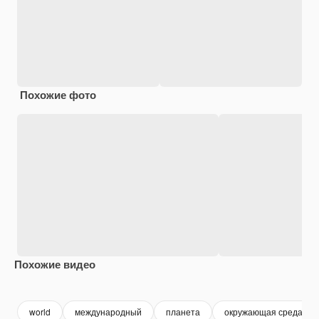
Похожие фото
Похожие видео
Premium
Premium
Premium
Premium
world
международный
планета
окружающая среда