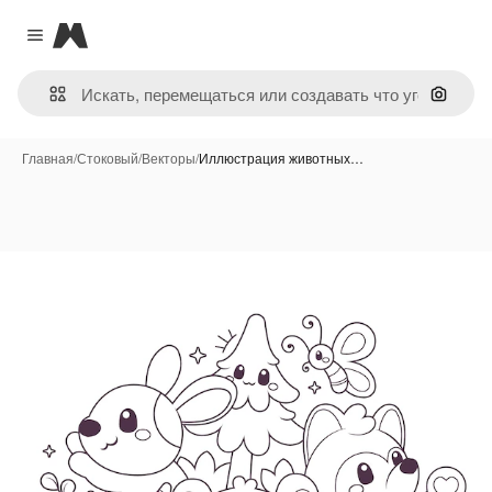
Magnific
Close menu
Поиск 
Главная
/
Стоковый
/
Векторы
/
Иллюстрация животных…