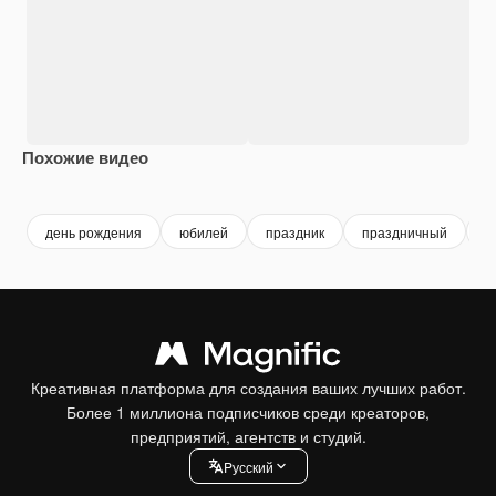
Похожие видео
Premium
Premium
Premium
Premium
Сгенериров
день рождения
юбилей
праздник
праздничный
п
Креативная платформа для создания ваших лучших работ.
Более 1 миллиона подписчиков среди креаторов,
предприятий, агентств и студий.
Pусский