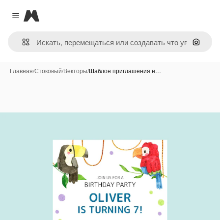
Magnific
Close menu
Поиск 
Главная
/
Стоковый
/
Векторы
/
Шаблон приглашения н…