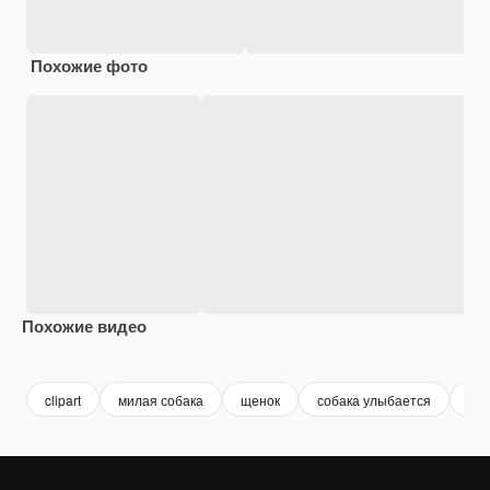
Похожие фото
Похожие видео
Premium
Premium
Premium
Premium
clipart
милая собака
щенок
собака улыбается
до