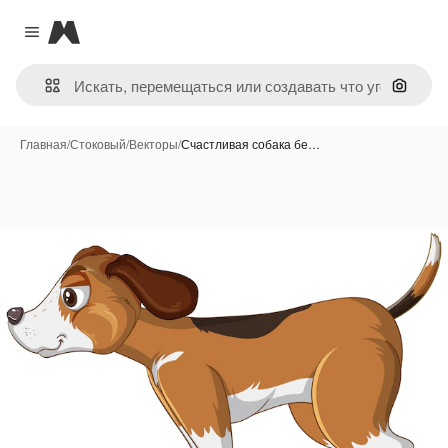
Magnific
Close menu
Поиск 
Главная
/
Стоковый
/
Векторы
/
Счастливая собака бе…