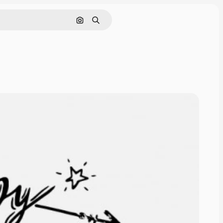
Поиск по изображению
Поиск