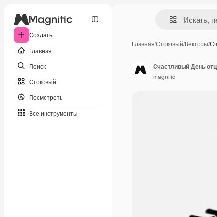
Создать
Главная
/
Стоковый
/
Векторы
/
Сч
Главная
Поиск
Счастливый День отца
magnific
Стоковый
Посмотреть
Все инструменты