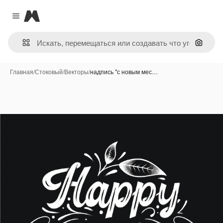
Magnific
Close menu
Поиск 
Главная
/
Стоковый
/
Векторы
/
надпись "с новым мес…