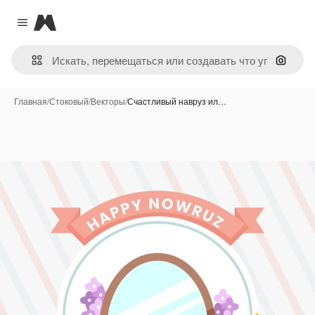
Magnific
Close menu
Поиск 
Главная
/
Стоковый
/
Векторы
/
Счастливый навруз ил…