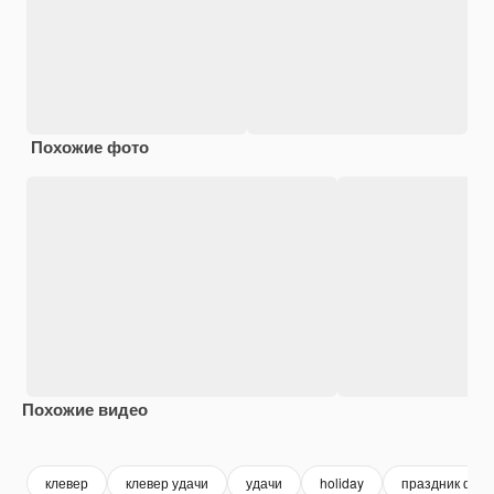
Похожие фото
Похожие видео
Premium
Premium
Premium
Premium
клевер
клевер удачи
удачи
holiday
праздник фон