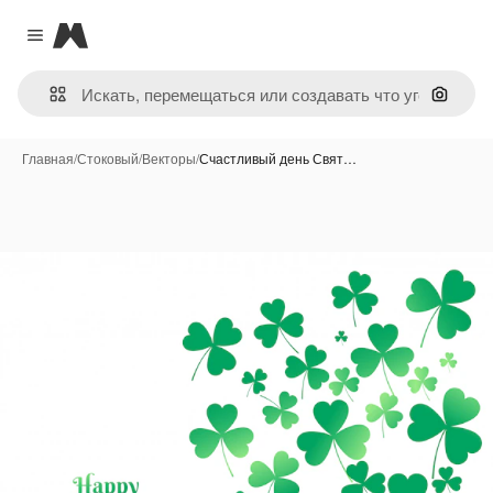
Magnific
Close menu
Поиск 
Главная
/
Стоковый
/
Векторы
/
Счастливый день Свят…