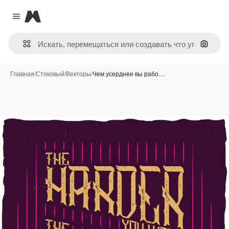
Magnific
Close menu
Поиск 
Главная
/
Стоковый
/
Векторы
/
Чем усерднее вы рабо…