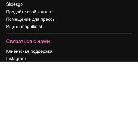
Slidesgo
Продайте свой контент
Помещение для прессы
Ищете magnific.ai
Связаться с нами
Клиентская поддержка
Instagram
YouTube
LinkedIn
TikTok
Discord
X
Reddit
Copyright © 2010-
2026
Freepik Company S.L.U.
Все права защищены
.