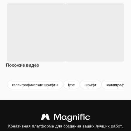
Похожие видео
Premium
Premium
каллиграфические шрифты
type
шрифт
каллиграфия
Креативная платформа для создания ваших лучших работ.