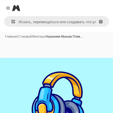
Magnific
Close menu
Поиск 
Главная
/
Стоковый
/
Векторы
/
Наушники Музыка Плав…