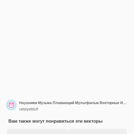
Наушники Музыка Плавающий Мультфильм Векторные Иконки Иллюстрация Музыкального Объекта Икона Концепции Изолированные Плоский
catalyststuff
Вам также могут понравиться эти векторы