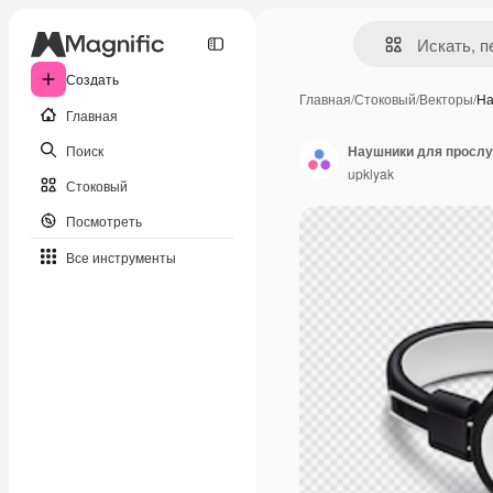
Создать
Главная
/
Стоковый
/
Векторы
/
На
Главная
Поиск
Наушники для прослу
upklyak
Стоковый
Посмотреть
Все инструменты