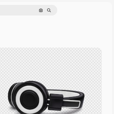
Поиск по изображению
Поиск