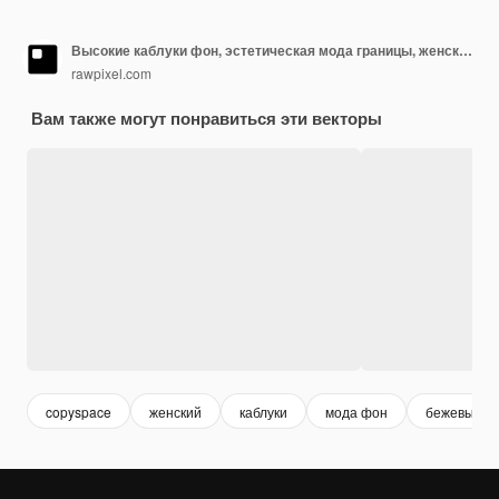
Высокие каблуки фон, эстетическая мода границы, женский вектор иллюстрации
rawpixel.com
Вам также могут понравиться эти векторы
copyspace
женский
каблуки
мода фон
бежевый