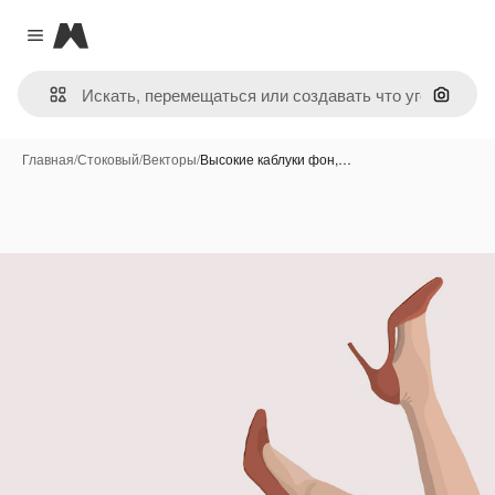
Magnific
Close menu
Поиск 
Главная
/
Стоковый
/
Векторы
/
Высокие каблуки фон,…