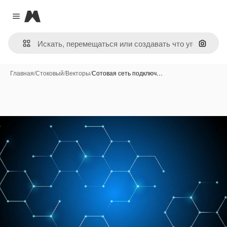
Magnific
Close menu
Поиск 
Главная
/
Стоковый
/
Векторы
/
Сотовая сеть подключ…