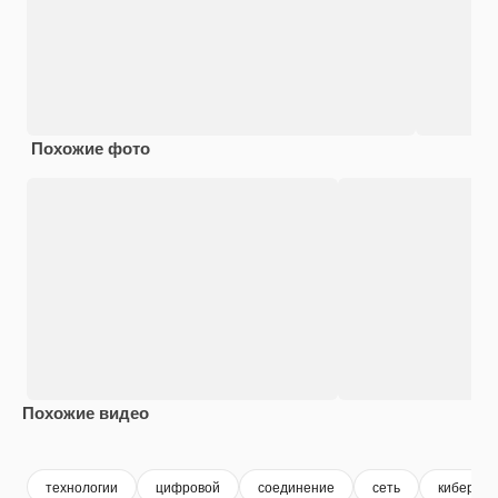
Похожие фото
Похожие видео
Premium
Premium
Premium
Premium
технологии
цифровой
соединение
сеть
кибер фо