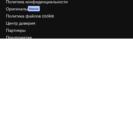
Политика конфиденциальности
Оригиналы
Новое
Политика файлов cookie
Центр доверия
Партнеры
Предприятие
Компания
Цены
О нас
Reviews
Вакансии
Поиск тенденций
Блог
События
Slidesgo
Продайте свой контент
Помещение для прессы
Ищете magnific.ai