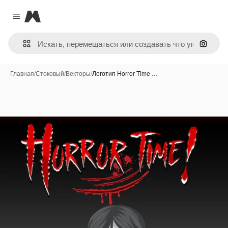
Magnific
Close menu
Поиск 
Главная
/
Стоковый
/
Векторы
/
Логотип Horror Time …