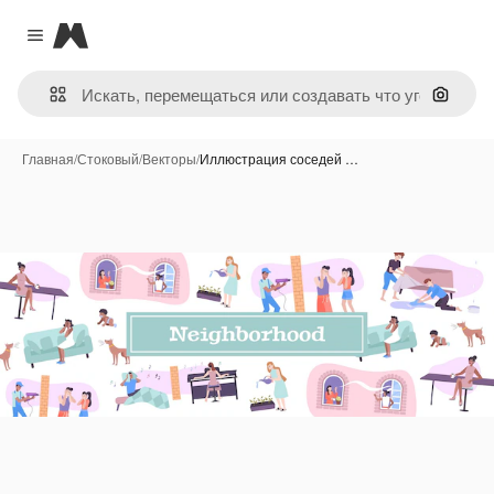
Magnific
Close menu
Поиск 
Главная
/
Стоковый
/
Векторы
/
Иллюстрация соседей …