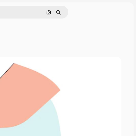
Поиск по изображению
Поиск