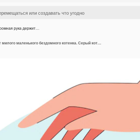
ромная рука держит…
Огромная рука держит милого маленького бездомного котенка. Серый кот сидит под рукой, очаровательная векторная иллюстрация домашних животных. Домашние животные, усыновление, уход, концепция защиты баннера или целевой веб-страницы