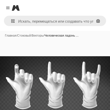
Magnific
Close menu
Поиск 
Главная
/
Стоковый
/
Векторы
/
Человеческая ладонь …