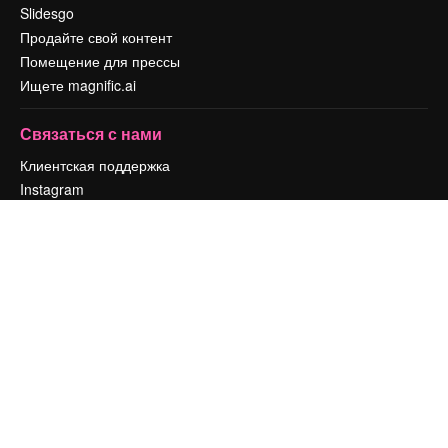
Slidesgo
Продайте свой контент
Помещение для прессы
Ищете magnific.ai
Связаться с нами
Клиентская поддержка
Instagram
YouTube
LinkedIn
TikTok
Discord
X
Reddit
Copyright © 2010-
2026
Freepik Company S.L.U.
Все права защищены
.