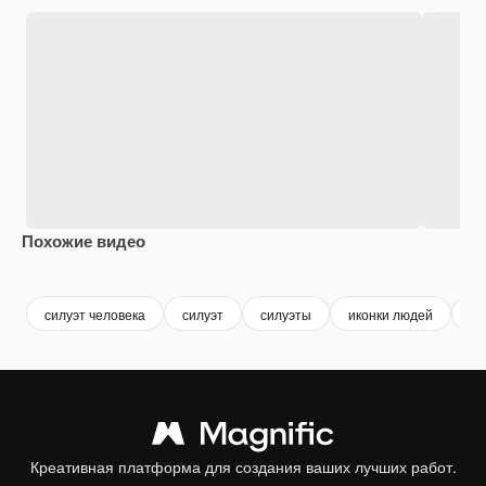
Похожие видео
Premium
Premium
Premium
Premium
силуэт человека
силуэт
силуэты
иконки людей
ик
Креативная платформа для создания ваших лучших работ.