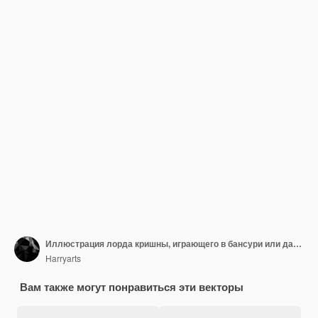
Иллюстрация лорда кришны, играющего в бансури или дахи ханди на счастливом фоне карты джанмаштами
Harryarts
Вам также могут понравиться эти векторы