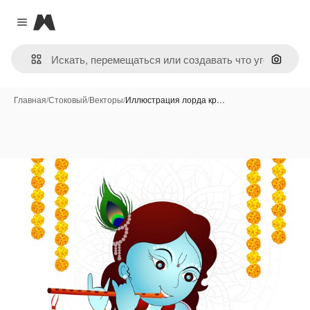
Magnific
Close menu
Поиск 
Главная
/
Стоковый
/
Векторы
/
Иллюстрация лорда кр…