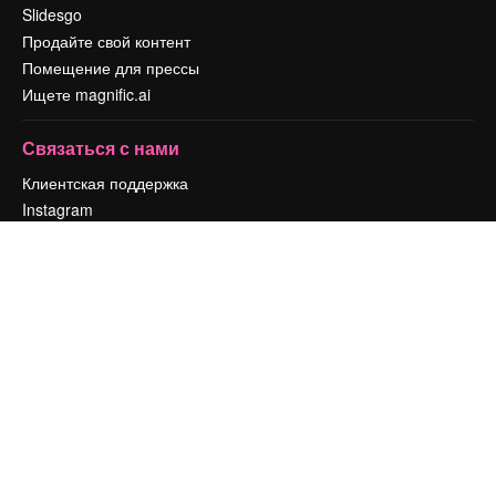
Slidesgo
Продайте свой контент
Помещение для прессы
Ищете magnific.ai
Связаться с нами
Клиентская поддержка
Instagram
YouTube
LinkedIn
TikTok
Discord
X
Reddit
Copyright © 2010-
2026
Freepik Company S.L.U.
Все права защищены
.