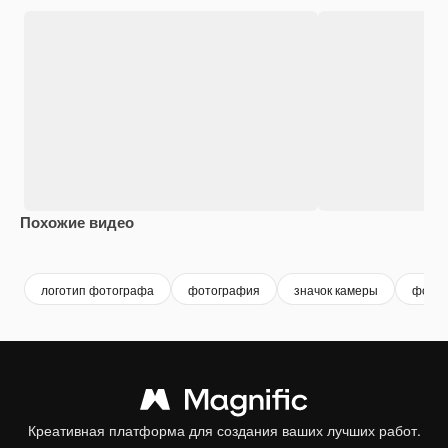
Похожие видео
Premium
Premium
логотип фотографа
фотография
значок камеры
фотоа
Креативная платформа для создания ваших лучших работ.