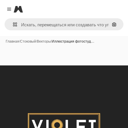
Magnific
Close menu
Поиск 
Главная
/
Стоковый
/
Векторы
/
Иллюстрация фотостуд…