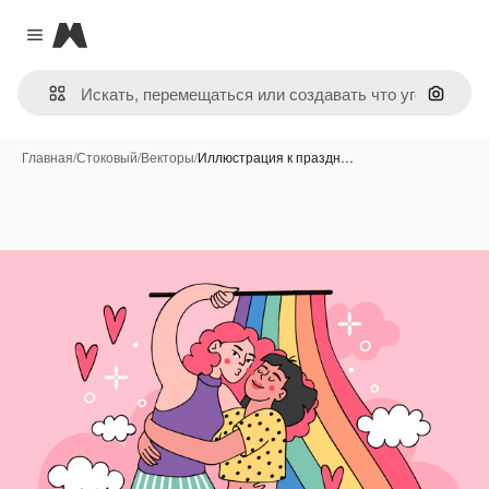
Magnific
Close menu
Поиск 
Главная
/
Стоковый
/
Векторы
/
Иллюстрация к праздн…