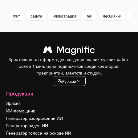
Premium
Premium
лгбт
радуга
иллюстрация
гей
лесбиянки
кр
Креативная платформа для создания ваших лучших работ.
Более 1 миллиона подписчиков среди креаторов,
предприятий, агентств и студий.
Pусский
Продукция
Spaces
ИИ-помощник
Генератор изображений ИИ
Генератор видео ИИ
Генератор голоса на основе ИИ