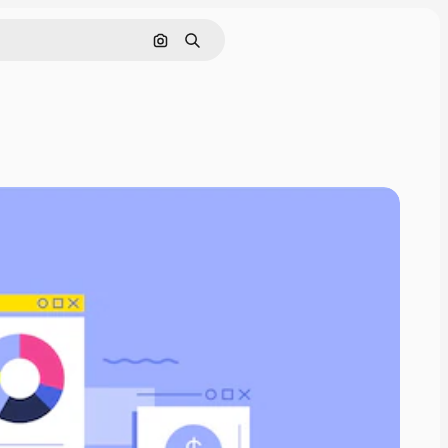
Поиск по изображению
Поиск