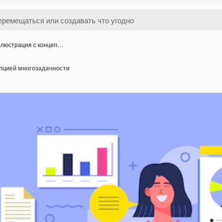
люстрация с концеп…
пцией многозадачности