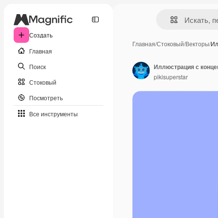
Создать
Главная
/
Стоковый
/
Векторы
/
Ил
Главная
Поиск
Иллюстрация с конце
pikisuperstar
Стоковый
Посмотреть
Все инструменты