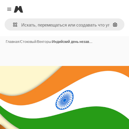
Magnific
Close menu
Поиск 
Главная
/
Стоковый
/
Векторы
/
Индийский день незав…